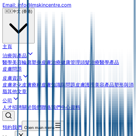
Email: info@lmskincentre.com
🇭🇰
中文 (香港)
主頁
治療與產品
醫學美容
輪廓塑身
皮膚治療
健康管理
頭髮治療
醫學產品
皮膚問題
皮膚資訊
皮膚老化
皮膚療程
皮膚知識與問題
皮膚護理
美容產品
塑形與消
脂
其他文章
公司
人才招聘
關於我們
聯絡我們
中心資料
預約我們
Open main menu