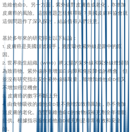
造維他命D。另一方面，紫外線對皮膚造成老化，亦增加
皮膚癌的風險。這個難題怎樣解釋呢？美國皮膚科協會就
這個問題作了深入探討，結論值得人們注意。
基於多年來的研究得出以下結論：
1. 皮膚癌是美國頭號殺手，過度吸收紫外線是當中的原
因。
2. 世界衛生組織（WHO）將太陽的紫外線和紫外線燈歸類
為致癌物。紫外線亦會增加白內障和免疫降低的機會，但
並沒有研究指出安全紫外線攝取量，能增加維他命D但又
不增加癌症機會。
3. 皮膚癌的數字不斷上升。
4. 由食物吸收的維他命D並不會增加致癌風險，亦不會加
速皮膚的老化。含豐富維他命D的食物或補充劑全年都能
提供。根據指示服食維他命D補充劑是非常有效和安全
的。