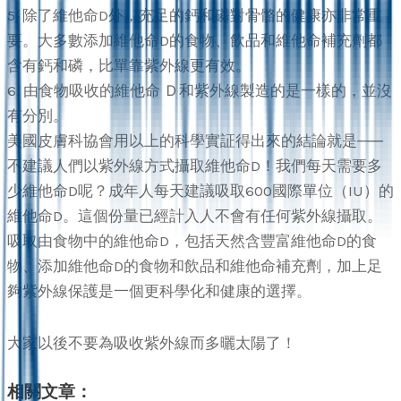
5. 除了維他命D外，充足的鈣和磷對骨骼的健康亦非常重
要。大多數添加維他命D的食物、飲品和維他命補充劑都
含有鈣和磷，比單靠紫外線更有效。
6. 由食物吸收的維他命 Ｄ和紫外線製造的是一樣的，並沒
有分別。
美國皮膚科協會用以上的科學實証得出來的結論就是─―
不建議人們以紫外線方式攝取維他命D！我們每天需要多
少維他命D呢？成年人每天建議吸取600國際單位（IU）的
維他命D。這個份量已經計入人不會有任何紫外線攝取。
吸取由食物中的維他命D，包括天然含豐富維他命D的食
物、添加維他命D的食物和飲品和維他命補充劑，加上足
夠紫外線保護是一個更科學化和健康的選擇。
大家以後不要為吸收紫外線而多曬太陽了！
相關文章：