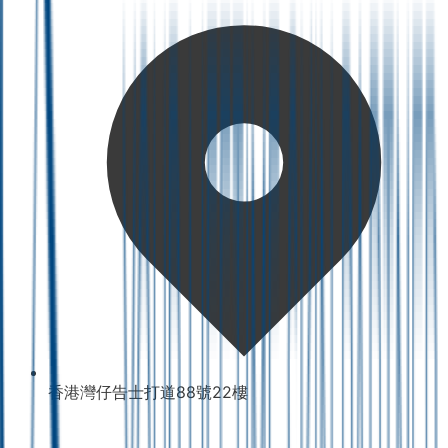
香港灣仔告士打道88號22樓