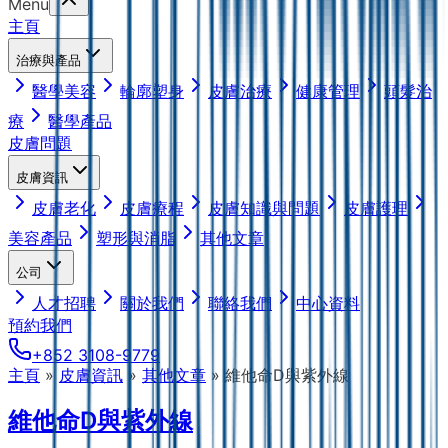
Menu
主頁
治療與產品
醫學美容
輪廓塑身
皮膚治療
健康管理
頭髮治
療
醫學產品
皮膚問題
皮膚資訊
皮膚老化
皮膚療程
皮膚知識與問題
皮膚護理
美容產品
塑形與消脂
其他文章
公司
人才招聘
關於我們
聯絡我們
中心資料
預約我們
+852 3108-9779
主頁
»
皮膚資訊
»
其他文章
»
維他命D與紫外線
維他命D與紫外線