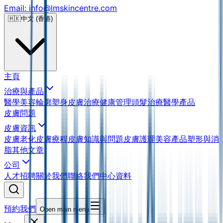
Email: info@lmskincentre.com
🇭🇰
中文 (香港)
主頁
治療與產品
醫學美容
輪廓塑身
皮膚治療
健康管理
頭髮治療
醫學產品
皮膚問題
皮膚資訊
皮膚老化
皮膚療程
皮膚知識與問題
皮膚護理
美容產品
塑形與消
脂
其他文章
公司
人才招聘
關於我們
聯絡我們
中心資料
預約我們
Open main menu