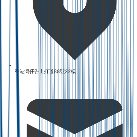
香港灣仔告士打道88號22樓