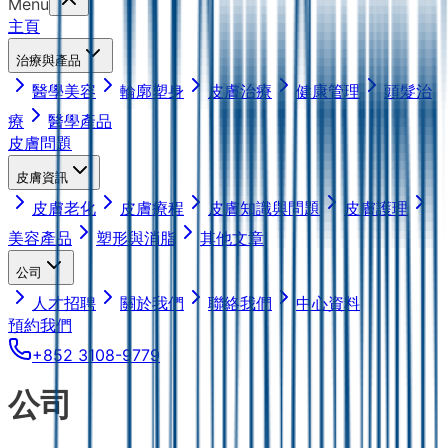
Menu
主頁
治療與產品
醫學美容
輪廓塑身
皮膚治療
健康管理
頭髮治
療
醫學產品
皮膚問題
皮膚資訊
皮膚老化
皮膚療程
皮膚知識與問題
皮膚護理
美容產品
塑形與消脂
其他文章
公司
人才招聘
關於我們
聯絡我們
中心資料
預約我們
+852 3108-9779
公司