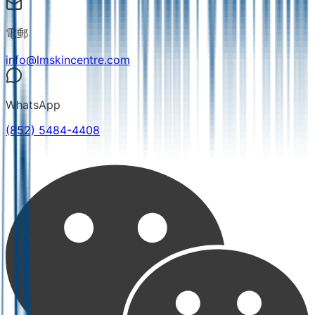
電郵
info@lmskincentre.com
WhatsApp
(852) 5484-4408